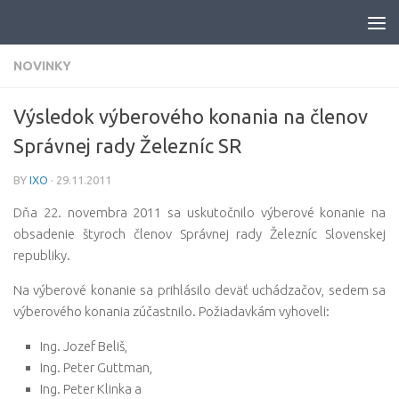
Skip to content
NOVINKY
Výsledok výberového konania na členov
Správnej rady Železníc SR
BY
IXO
·
29.11.2011
Dňa 22. novembra 2011 sa uskutočnilo výberové konanie na
obsadenie štyroch členov Správnej rady Železníc Slovenskej
republiky.
Na výberové konanie sa prihlásilo deväť uchádzačov, sedem sa
výberového konania zúčastnilo. Požiadavkám vyhoveli
:
Ing. Jozef Beliš,
Ing. Peter Guttman,
Ing. Peter Klinka a