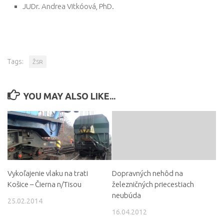
JUDr. Andrea Vitkóová, PhD.
Tags:
ŽSR
YOU MAY ALSO LIKE...
Vykoľajenie vlaku na trati
Dopravných nehôd na
Košice – Čierna n/Tisou
železničných priecestiach
neubúda
25.02.2014
16.04.2012