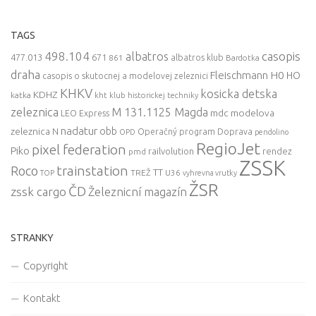
TAGS
498.104
casopis
albatros
477.013
671
861
albatros klub
Bardotka
draha
Fleischmann
H0
HO
casopis o skutocnej a modelovej zeleznici
KHKV
kosicka detska
KDHZ
katka
kht klub historickej techniky
zeleznica
M 131.1125 Magda
mdc
modelova
LEO Express
nadatur
zeleznica
obb
N
Operačný program Doprava
OPD
pendolino
RegioJet
pixel federation
Piko
railvolution
rendez
pmd
ZSSK
trainstation
Roco
TT
TREŽ
U36
TOP
vyhrevna vrutky
ŽSR
ČD
zssk cargo
Železnicní magazín
STRANKY
Copyright
Kontakt