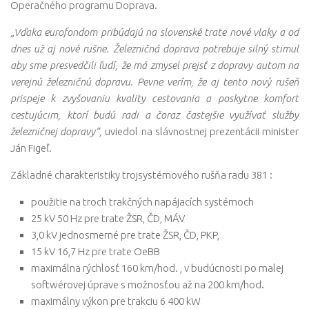
Operačného programu Doprava.
„Vďaka eurofondom pribúdajú na slovenské trate nové vlaky a od
dnes už aj nové rušne. Železničná doprava potrebuje silný stimul
aby sme presvedčili ľudí, že má zmysel prejsť z dopravy autom na
verejnú železničnú dopravu. Pevne verím, že aj tento nový rušeň
prispeje k zvyšovaniu kvality cestovania a poskytne komfort
cestujúcim, ktorí budú radi a čoraz častejšie využívať služby
železničnej dopravy“,
uviedol na slávnostnej prezentácii minister
Ján Figeľ.
Základné charakteristiky trojsystémového rušňa radu 381 :
použitie na troch trakčných napájacích systémoch
25 kV 50 Hz pre trate ŽSR, ČD, MÁV
3,0 kV jednosmerné pre trate ŽSR, ČD, PKP,
15 kV 16,7 Hz pre trate OeBB
maximálna rýchlosť 160 km/hod. , v budúcnosti po malej
softwérovej úprave s možnosťou až na 200 km/hod.
maximálny výkon pre trakciu 6 400 kW