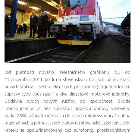
Od platnosti nového železničného grafikonu, t.j. od
11.decembra 2011 jazdí na slovenských tratiach už jedenásť
nových vlakov – šesť elektrických poschodových jednotiek, tri
súpravy typu „push-pull“ a dve dieselové motorové jednotky.
Dodávka dvoch nových rušňov od spoločnosti Škoda
Transportation je tiež súčasťou projektu obnovy vozového
parku ZSSK, vďaka ktorému sa do dvoch rokov vymení až pätina
regionálnych a prímestských vlakov na slovenských železniciach.
Projekt je spolufinancovaný cez eurofondy prostredníctvom