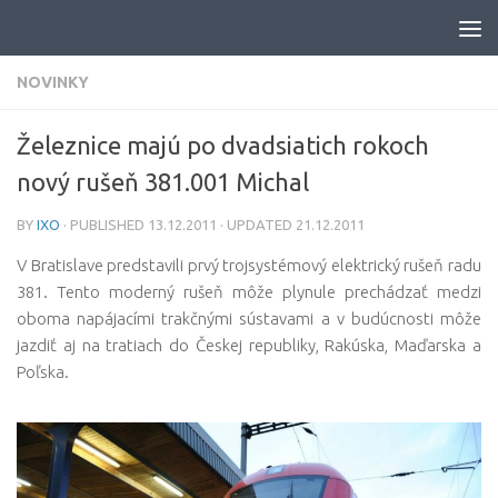
Skip to content
NOVINKY
Železnice majú po dvadsiatich rokoch
nový rušeň 381.001 Michal
BY
IXO
· PUBLISHED
13.12.2011
· UPDATED
21.12.2011
V Bratislave predstavili prvý trojsystémový elektrický rušeň radu
381. Tento moderný rušeň môže plynule prechádzať medzi
oboma napájacími trakčnými sústavami a v budúcnosti môže
jazdiť aj na tratiach do Českej republiky, Rakúska, Maďarska a
Poľska.