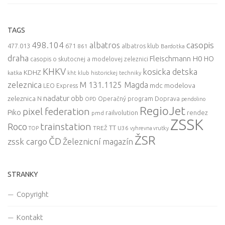
TAGS
498.104
casopis
albatros
477.013
671
861
albatros klub
Bardotka
draha
Fleischmann
H0
HO
casopis o skutocnej a modelovej zeleznici
KHKV
kosicka detska
KDHZ
katka
kht klub historickej techniky
zeleznica
M 131.1125 Magda
mdc
modelova
LEO Express
nadatur
zeleznica
obb
N
Operačný program Doprava
OPD
pendolino
RegioJet
pixel federation
Piko
railvolution
rendez
pmd
ZSSK
trainstation
Roco
TT
TREŽ
U36
TOP
vyhrevna vrutky
ŽSR
ČD
zssk cargo
Železnicní magazín
STRANKY
Copyright
Kontakt