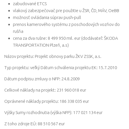
zabudované ETCS
vlakový zabezpečovač pre použitie u ŽSR, ČD, MÁV, OeBB
možnosť ovládania súprav push-pull
prenos kamerového systému z poschodových vozňov do
rušňa
cena za dva rušne: 8 499 950 mil. eur (dodávateľ: ŠKODA
TRANSPORTATION Plzeň, a.s)
Názov projektu: Projekt obnovy parku ŽKV ZSSK, a.s.
Typ projektu: veľký Dátum schválenia projektu EK: 15.7.2010
Dátum podpisu zmluvy o NFP: 24.8.2009
Celkové náklady na projekt: 231 960 018 eur
Oprávnené náklady projektu: 186 338 035 eur
Výšky Sumy rozhodnutia (výška NFP): 177 021 134 eur
Z toho zdroje EÚ: 88 510 567 eur