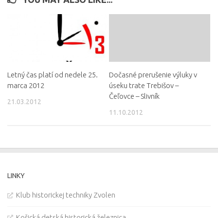
Letný čas platí od nedele 25.
Dočasné prerušenie výluky v
marca 2012
úseku trate Trebišov –
Čeľovce – Slivník
21.03.2012
11.10.2012
LINKY
Klub historickej techniky Zvolen
Košická detská historická železnica