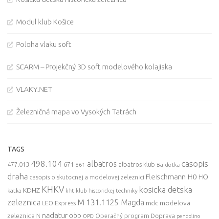
Modul klub Košice
Poloha vlaku soft
SCARM – Projekčný 3D soft modelového kolajiska
VLAKY.NET
Železničná mapa vo Vysokých Tatrách
TAGS
498.104
casopis
albatros
477.013
671
861
albatros klub
Bardotka
draha
Fleischmann
H0
HO
casopis o skutocnej a modelovej zeleznici
KHKV
kosicka detska
KDHZ
katka
kht klub historickej techniky
zeleznica
M 131.1125 Magda
mdc
modelova
LEO Express
nadatur
zeleznica
obb
N
Operačný program Doprava
OPD
pendolino