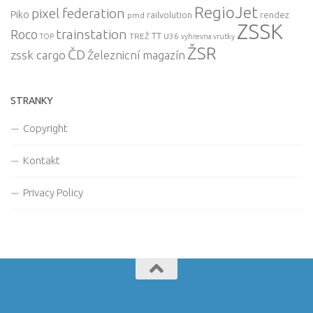
RegioJet
pixel federation
Piko
railvolution
rendez
pmd
ZSSK
trainstation
Roco
TT
TREŽ
U36
TOP
vyhrevna vrutky
ŽSR
ČD
zssk cargo
Železnicní magazín
STRANKY
Copyright
Kontakt
Privacy Policy