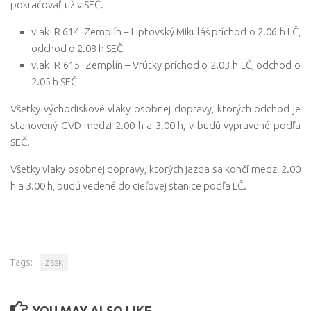
pokračovať už v SEČ.
vlak R 614 Zemplín – Liptovský Mikuláš príchod o 2.06 h LČ,
odchod o 2.08 h SEČ
vlak R 615 Zemplín – Vrútky príchod o 2.03 h LČ, odchod o
2.05 h SEČ
Všetky východiskové vlaky osobnej dopravy, ktorých odchod je
stanovený GVD medzi 2.00 h a 3.00 h, v budú vypravené podľa
SEČ.
Všetky vlaky osobnej dopravy, ktorých jazda sa končí medzi 2.00
h a 3.00 h, budú vedené do cieľovej stanice podľa LČ.
Tags:
ZSSK
YOU MAY ALSO LIKE...