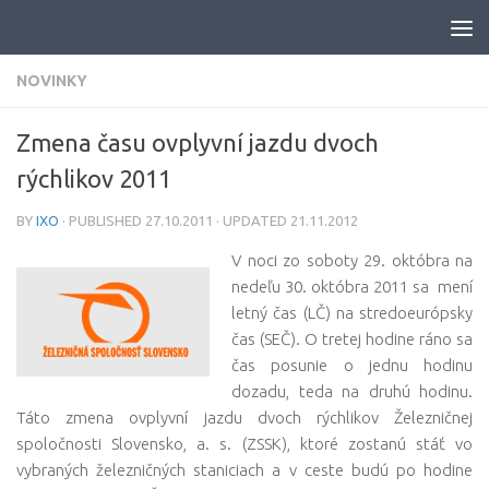
Skip to content
NOVINKY
Zmena času ovplyvní jazdu dvoch
rýchlikov 2011
BY
IXO
· PUBLISHED
27.10.2011
· UPDATED
21.11.2012
V noci zo soboty 29. októbra na
nedeľu 30. októbra 2011 sa mení
letný čas (LČ) na stredoeurópsky
čas (SEČ). O tretej hodine ráno sa
čas posunie o jednu hodinu
dozadu, teda na druhú hodinu.
Táto zmena ovplyvní jazdu dvoch rýchlikov Železničnej
spoločnosti Slovensko, a. s. (ZSSK), ktoré zostanú stáť vo
vybraných železničných staniciach a v ceste budú po hodine