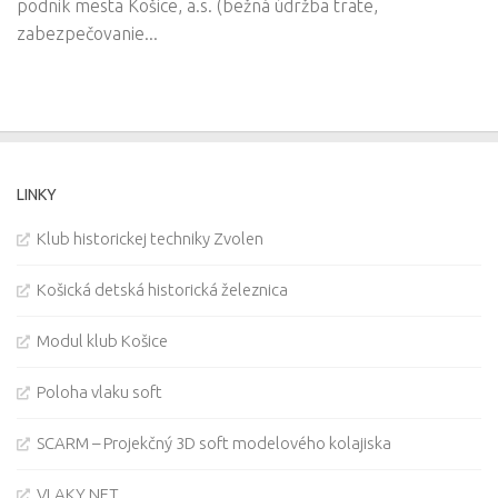
podnik mesta Košice, a.s. (bežná údržba trate,
zabezpečovanie...
LINKY
Klub historickej techniky Zvolen
Košická detská historická železnica
Modul klub Košice
Poloha vlaku soft
SCARM – Projekčný 3D soft modelového kolajiska
VLAKY.NET