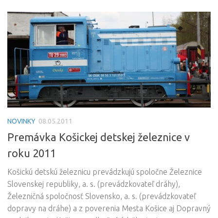
NOVINKY
08.05.2011
Premávka Košickej detskej železnice v
roku 2011
Košickú detskú železnicu prevádzkujú spoločne Železnice
Slovenskej republiky, a. s. (prevádzkovateľ dráhy),
Železničná spoločnosť Slovensko, a. s. (prevádzkovateľ
dopravy na dráhe) a z poverenia Mesta Košice aj Dopravný