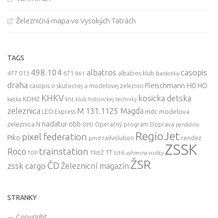
Železničná mapa vo Vysokých Tatrách
TAGS
498.104
casopis
albatros
477.013
671
861
albatros klub
Bardotka
draha
Fleischmann
H0
HO
casopis o skutocnej a modelovej zeleznici
KHKV
kosicka detska
KDHZ
katka
kht klub historickej techniky
zeleznica
M 131.1125 Magda
mdc
modelova
LEO Express
nadatur
zeleznica
obb
N
Operačný program Doprava
OPD
pendolino
RegioJet
pixel federation
Piko
railvolution
rendez
pmd
ZSSK
trainstation
Roco
TT
TREŽ
U36
TOP
vyhrevna vrutky
ŽSR
ČD
zssk cargo
Železnicní magazín
STRANKY
Copyright