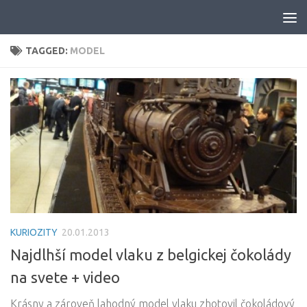
Skip to content
TAGGED:
MODEL
KURIOZITY
20.01.2013
Najdlhší model vlaku z belgickej čokolády
na svete + video
Krásny a zároveň lahodný model vlaku zhotovil čokoládový