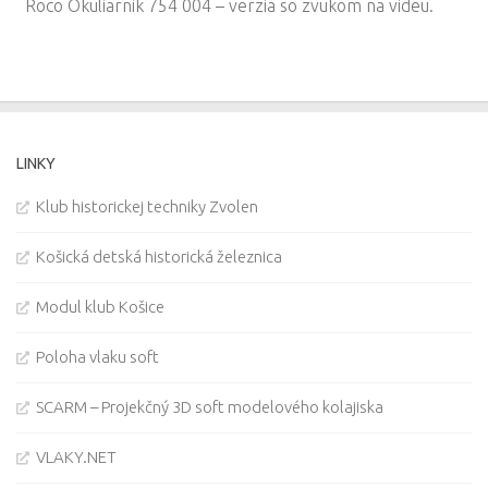
Roco Okuliarnik 754 004 – verzia so zvukom na videu.
LINKY
Klub historickej techniky Zvolen
Košická detská historická železnica
Modul klub Košice
Poloha vlaku soft
SCARM – Projekčný 3D soft modelového kolajiska
VLAKY.NET