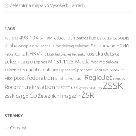
Železničná mapa vo Vysokých Tatrách
TAGS
498.104
casopis
albatros
477.013
671
861
albatros klub
Bardotka
draha
Fleischmann
H0
HO
casopis o skutocnej a modelovej zeleznici
KHKV
kosicka detska
KDHZ
katka
kht klub historickej techniky
zeleznica
M 131.1125 Magda
mdc
modelova
LEO Express
nadatur
zeleznica
obb
N
Operačný program Doprava
OPD
pendolino
RegioJet
pixel federation
Piko
railvolution
rendez
pmd
ZSSK
trainstation
Roco
TT
TREŽ
U36
TOP
vyhrevna vrutky
ŽSR
ČD
zssk cargo
Železnicní magazín
STRANKY
Copyright