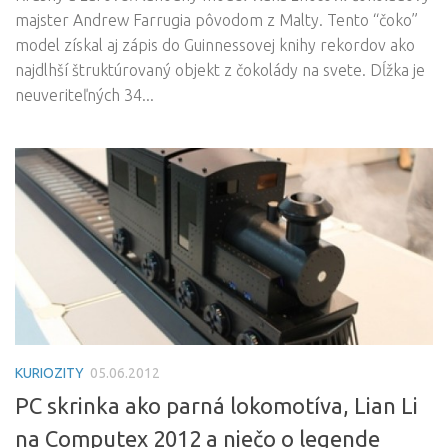
majster Andrew Farrugia pôvodom z Malty. Tento “čoko”
model získal aj zápis do Guinnessovej knihy rekordov ako
najdlhší štruktúrovaný objekt z čokolády na svete. Dĺžka je
neuveriteľných 34...
KURIOZITY
05.06.2012
PC skrinka ako parná lokomotíva, Lian Li
na Computex 2012 a niečo o legende