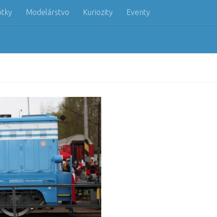
otky
Modelárstvo
Kuriozity
Eventy