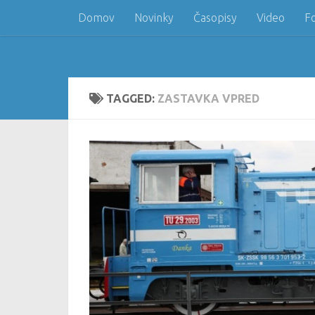
Domov
Novinky
Časopisy
Video
F
Skip to content
TAGGED:
ZASTAVKA VPRED