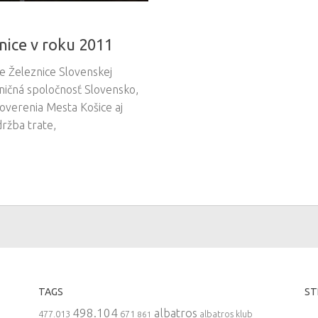
nice v roku 2011
e Železnice Slovenskej
zničná spoločnosť Slovensko,
poverenia Mesta Košice aj
ržba trate,
TAGS
ST
498.104
albatros
477.013
671
861
albatros klub