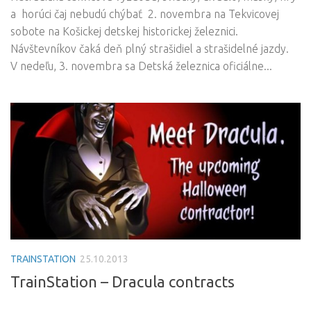
a horúci čaj nebudú chýbať 2. novembra na Tekvicovej
sobote na Košickej detskej historickej železnici.
Návštevníkov čaká deň plný strašidiel a strašidelné jazdy.
V nedeľu, 3. novembra sa Detská železnica oficiálne...
TRAINSTATION
25.10.2013
TrainStation – Dracula contracts