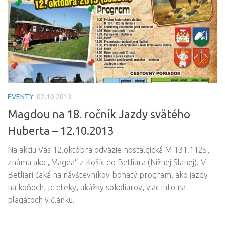
EVENTY
02.10.2013
Magdou na 18. ročník Jazdy svätého
Huberta – 12.10.2013
Na akciu Vás 12.októbra odväzie nostalgická M 131.1125,
známa ako „Magda“ z Košíc do Betliara (Nižnej Slanej). V
Betliari čaká na návštevníkov bohatý program, ako jazdy
na koňoch, preteky, ukážky sokoliarov, viac info na
plagátoch v článku.