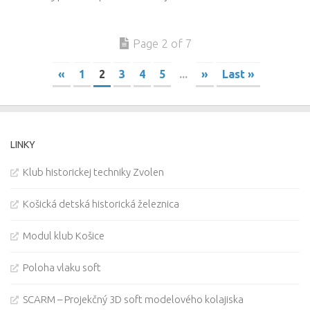
Page 2 of 7
«
1
2
3
4
5
...
»
Last »
LINKY
Klub historickej techniky Zvolen
Košická detská historická železnica
Modul klub Košice
Poloha vlaku soft
SCARM – Projekčný 3D soft modelového kolajiska