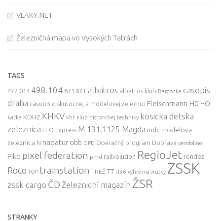
VLAKY.NET
Železničná mapa vo Vysokých Tatrách
TAGS
498.104
casopis
albatros
477.013
671
861
albatros klub
Bardotka
draha
Fleischmann
H0
HO
casopis o skutocnej a modelovej zeleznici
KHKV
kosicka detska
KDHZ
katka
kht klub historickej techniky
zeleznica
M 131.1125 Magda
mdc
modelova
LEO Express
nadatur
zeleznica
obb
N
Operačný program Doprava
OPD
pendolino
RegioJet
pixel federation
Piko
railvolution
rendez
pmd
ZSSK
trainstation
Roco
TT
TREŽ
U36
TOP
vyhrevna vrutky
ŽSR
ČD
zssk cargo
Železnicní magazín
STRANKY