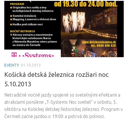
EVENTY
01.10.2013
Košická detská železnica rozžiari noc
5.10.2013
Netradičné nočné jazdy spojené so svetelnými efektami a
atrakciami ponúkne „T-Systems Noc svetiel“ v sobotu, 5.
októbra na Košickej detskej historickej železnici. Program v
Čermeli začne jazdou o 19:00 a potrvá do polnoci.