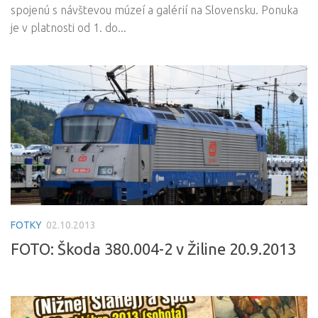
spojenú s návštevou múzeí a galérií na Slovensku. Ponuka
je v platnosti od 1. do...
FOTKY
02.10.2013
FOTO: Škoda 380.004-2 v Žiline 20.9.2013