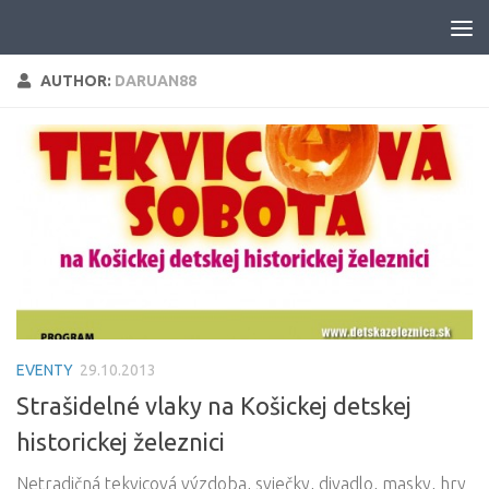
Skip to content
AUTHOR:
DARUAN88
EVENTY
29.10.2013
Strašidelné vlaky na Košickej detskej
historickej železnici
Netradičná tekvicová výzdoba, sviečky, divadlo, masky, hry