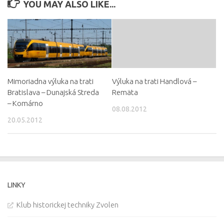
YOU MAY ALSO LIKE...
Mimoriadna výluka na trati
Výluka na trati Handlová –
Bratislava – Dunajská Streda
Remäta
– Komárno
08.08.2012
20.05.2012
LINKY
Klub historickej techniky Zvolen