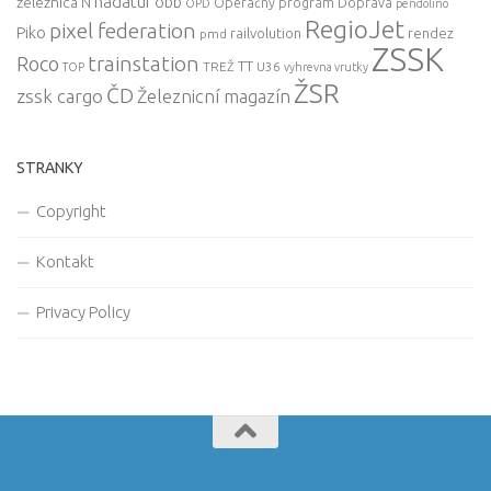
nadatur
zeleznica
obb
N
Operačný program Doprava
OPD
pendolino
RegioJet
pixel federation
Piko
railvolution
rendez
pmd
ZSSK
trainstation
Roco
TT
TREŽ
U36
TOP
vyhrevna vrutky
ŽSR
ČD
zssk cargo
Železnicní magazín
STRANKY
Copyright
Kontakt
Privacy Policy