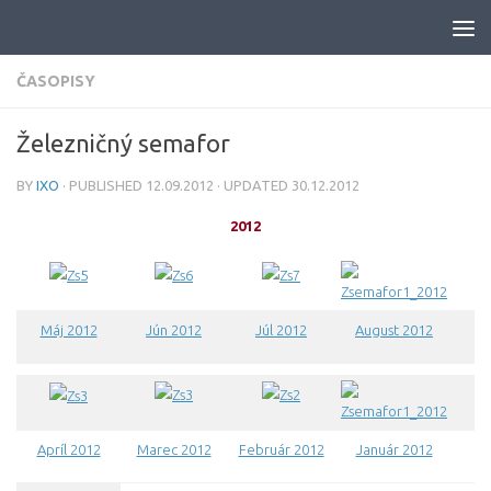
Skip to content
ČASOPISY
Železničný semafor
BY
IXO
· PUBLISHED
12.09.2012
· UPDATED
30.12.2012
2012
Máj 2012
Jún 2012
Júl 2012
August 2012
Apríl 2012
Marec 2012
Február 2012
Január 2012