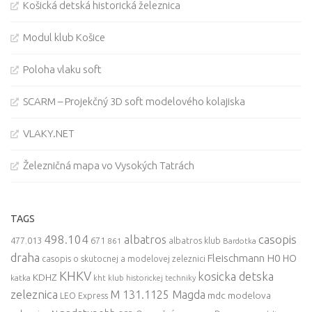
Košická detská historická železnica
Modul klub Košice
Poloha vlaku soft
SCARM – Projekčný 3D soft modelového kolajiska
VLAKY.NET
Železničná mapa vo Vysokých Tatrách
TAGS
498.104
casopis
albatros
477.013
671
861
albatros klub
Bardotka
draha
Fleischmann
H0
HO
casopis o skutocnej a modelovej zeleznici
KHKV
kosicka detska
KDHZ
katka
kht klub historickej techniky
zeleznica
M 131.1125 Magda
mdc
modelova
LEO Express