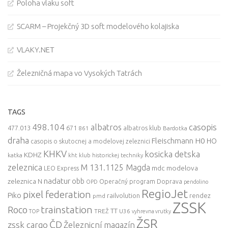
Poloha vlaku soft
SCARM – Projekčný 3D soft modelového kolajiska
VLAKY.NET
Železničná mapa vo Vysokých Tatrách
TAGS
498.104
casopis
albatros
477.013
671
861
albatros klub
Bardotka
draha
Fleischmann
H0
HO
casopis o skutocnej a modelovej zeleznici
KHKV
kosicka detska
KDHZ
katka
kht klub historickej techniky
zeleznica
M 131.1125 Magda
mdc
modelova
LEO Express
nadatur
zeleznica
obb
N
Operačný program Doprava
OPD
pendolino
RegioJet
pixel federation
Piko
railvolution
rendez
pmd
ZSSK
trainstation
Roco
TT
TREŽ
U36
TOP
vyhrevna vrutky
ŽSR
ČD
zssk cargo
Železnicní magazín