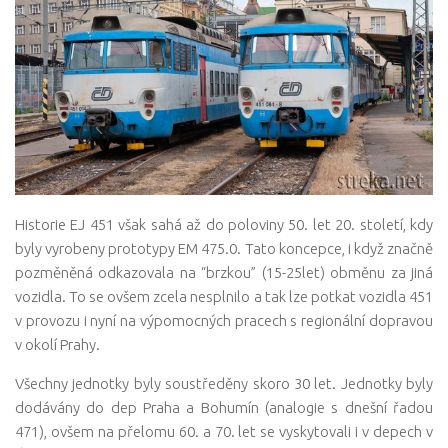
Historie EJ 451 však sahá až do poloviny 50. let 20. století, kdy
byly vyrobeny prototypy EM 475.0. Tato koncepce, i když značně
pozměněná odkazovala na “brzkou” (15-25let) obměnu za jiná
vozidla. To se ovšem zcela nesplnilo a tak lze potkat vozidla 451
v provozu i nyní na výpomocných pracech s regionální dopravou
v okolí Prahy.
Všechny jednotky byly soustředěny skoro 30 let. Jednotky byly
dodávány do dep Praha a Bohumín (analogie s dnešní řadou
471), ovšem na přelomu 60. a 70. let se vyskytovali i v depech v