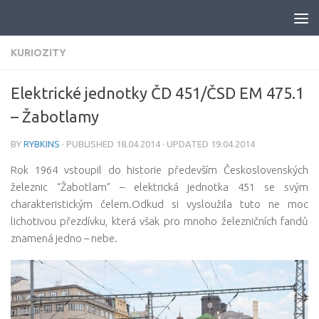
Skip to content
KURIOZITY
Elektrické jednotky ČD 451/ČSD EM 475.1
– Žabotlamy
BY
RYBKINS
· PUBLISHED
18.04.2014
· UPDATED
19.04.2014
Rok 1964 vstoupil do historie především Československých
železnic “Žabotlam” – elektrická jednotka 451 se svým
charakteristickým čelem.
Odkud si vysloužila tuto ne moc
lichotivou přezdívku, která však pro mnoho železničních fandů
znamená jedno – nebe.