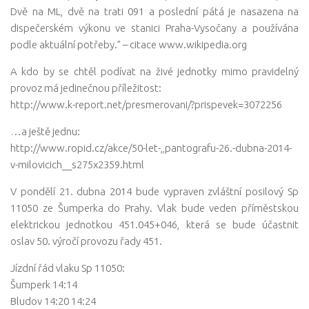
Dvě na ML, dvě na trati 091 a poslední pátá je nasazena na
dispečerském výkonu ve stanici Praha-Vysočany a používána
podle aktuální potřeby.” – citace www.wikipedia.org
A kdo by se chtěl podívat na živé jednotky mimo pravidelný
provoz má jedinečnou příležitost:
http://www.k-report.net/presmerovani/?prispevek=3072256
…a ještě jednu:
http://www.ropid.cz/akce/50-let-,,pantografu-26.-dubna-2014-
v-milovicich__s275x2359.html
V pondělí 21. dubna 2014 bude vypraven zvláštní posilový Sp
11050 ze Šumperka do Prahy. Vlak bude veden příměstskou
elektrickou jednotkou 451.045+046, která se bude účastnit
oslav 50. výročí provozu řady 451.
Jízdní řád vlaku Sp 11050:
Šum
perk 14:14
Bludov 14:20 14:24