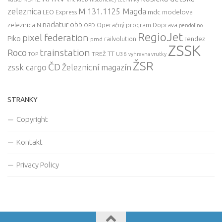
zeleznica
M 131.1125 Magda
mdc
modelova
LEO Express
nadatur
zeleznica
obb
N
Operačný program Doprava
OPD
pendolino
RegioJet
pixel federation
Piko
railvolution
rendez
pmd
ZSSK
trainstation
Roco
TT
TREŽ
U36
TOP
vyhrevna vrutky
ŽSR
ČD
zssk cargo
Železnicní magazín
STRANKY
Copyright
Kontakt
Privacy Policy