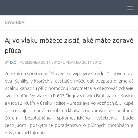
Skip to content
NOVINKY
Aj vo vlaku môžete zistiť, aké máte zdravé
pľúca
BY
IXO
· PUBLISHED
20.11.2012
· UPDATED
20.11.2012
Železničná spoločnosť Slovensko vypraví v stredu 21. novembra
dva rýchliky, v ktorých si cestujúci môžu dať bezplatne zmerať
vitálnu kapacitu pľúc pomocou Spirometra a otestovať zdravie
svojich pľúc.
Vo vlakoch R 603 Čingov v úseku Bratislava – Košice
a v R 612 Ružín v úseku Košice – Bratislava vo vozňoch č. 3, kupé
č. 5 cestujúcich privíta mobilná klinika s odborným personálom.
Okrem bezplatného spirometrického vyšetrenia bude
cestujúcim poskytnuté poradenstvo o pľúcnych chorobách a
odvykaní od fajčenia.