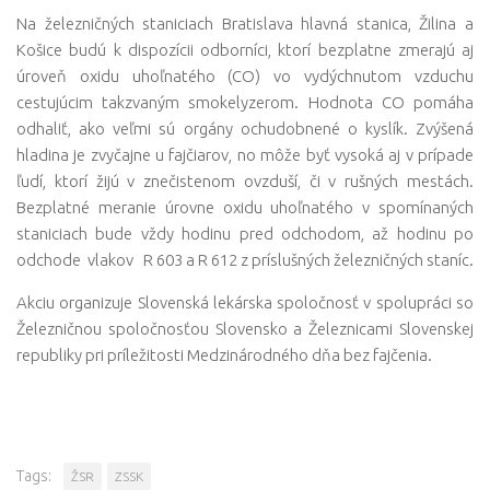
Na železničných staniciach Bratislava hlavná stanica, Žilina a
Košice budú k dispozícii odborníci, ktorí bezplatne zmerajú aj
úroveň oxidu uhoľnatého (CO) vo vydýchnutom vzduchu
cestujúcim takzvaným smokelyzerom. Hodnota CO pomáha
odhaliť, ako veľmi sú orgány ochudobnené o kyslík. Zvýšená
hladina je zvyčajne u fajčiarov, no môže byť vysoká aj v prípade
ľudí, ktorí žijú v znečistenom ovzduší, či v rušných mestách.
Bezplatné meranie úrovne oxidu uhoľnatého v spomínaných
staniciach bude vždy hodinu pred odchodom, až hodinu po
odchode vlakov R 603 a R 612 z príslušných železničných staníc.
Akciu organizuje Slovenská lekárska spoločnosť v spolupráci so
Železničnou spoločnosťou Slovensko a Železnicami Slovenskej
republiky pri príležitosti Medzinárodného dňa bez fajčenia.
Tags:
ŽSR
ZSSK