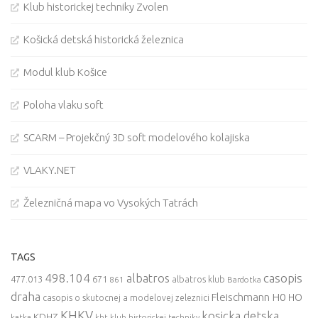
Klub historickej techniky Zvolen
Košická detská historická železnica
Modul klub Košice
Poloha vlaku soft
SCARM – Projekčný 3D soft modelového kolajiska
VLAKY.NET
Železničná mapa vo Vysokých Tatrách
TAGS
498.104
casopis
albatros
477.013
671
861
albatros klub
Bardotka
draha
Fleischmann
H0
HO
casopis o skutocnej a modelovej zeleznici
KHKV
kosicka detska
KDHZ
katka
kht klub historickej techniky