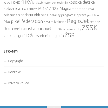
KHKV
kosicka detska
KDHZ
katka
kht klub historickej techniky
zeleznica
M 131.1125 Magda
mdc
modelova
LEO Express
nadatur
zeleznica
obb
N
Operačný program Doprava
OPD
pendolino
RegioJet
pixel federation
Piko
railvolution
rendez
pmd
ZSSK
trainstation
Roco
TT
TREŽ
U36
TOP
vyhrevna vrutky
ŽSR
ČD
zssk cargo
Železnicní magazín
STRANKY
Copyright
Kontakt
Privacy Policy