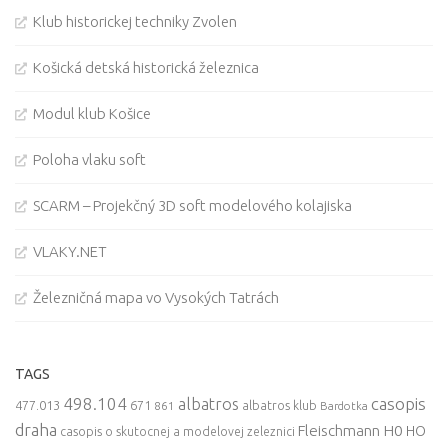
Klub historickej techniky Zvolen
Košická detská historická železnica
Modul klub Košice
Poloha vlaku soft
SCARM – Projekčný 3D soft modelového kolajiska
VLAKY.NET
Železničná mapa vo Vysokých Tatrách
TAGS
498.104
casopis
albatros
477.013
671
861
albatros klub
Bardotka
draha
Fleischmann
H0
HO
casopis o skutocnej a modelovej zeleznici