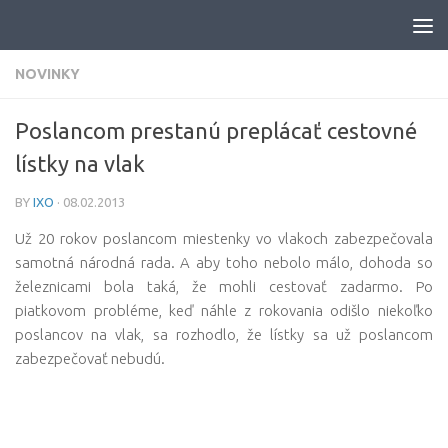
Skip to content
NOVINKY
Poslancom prestanú preplácať cestovné
lístky na vlak
BY
IXO
·
08.02.2013
Už 20 rokov poslancom miestenky vo vlakoch zabezpečovala
samotná národná rada. A aby toho nebolo málo, dohoda so
železnicami bola taká, že mohli cestovať zadarmo.
Po
piatkovom probléme, keď náhle z rokovania odišlo niekoľko
poslancov na vlak, sa rozhodlo, že lístky sa už poslancom
zabezpečovať nebudú.