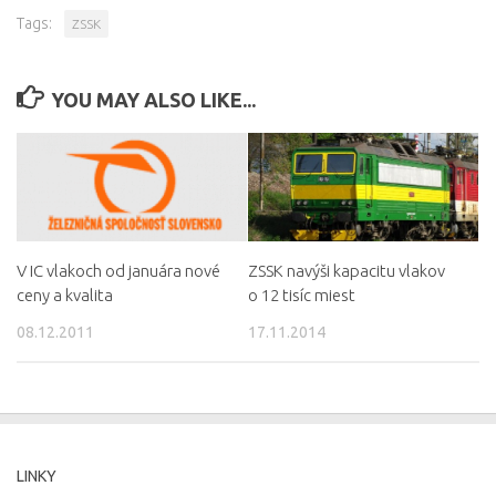
Tags:
ZSSK
YOU MAY ALSO LIKE...
V IC vlakoch od januára nové
ZSSK navýši kapacitu vlakov
ceny a kvalita
o 12 tisíc miest
08.12.2011
17.11.2014
LINKY