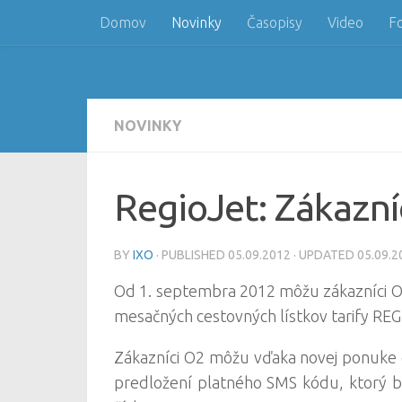
Domov
Novinky
Časopisy
Video
F
Skip to content
NOVINKY
RegioJet: Zákazníc
BY
IXO
· PUBLISHED
05.09.2012
· UPDATED
05.09.2
Od 1. septembra 2012 môžu zákazníci O2 
mesačných cestovných lístkov tarify REG
Zákazníci O2 môžu vďaka novej ponuke c
predložení platného SMS kódu, ktorý 