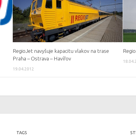
RegioJet navyšuje kapacitu vlakov na trase
Regio
Praha – Ostrava – Havířov
18.04.
19.04.2012
TAGS
ST