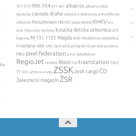
498.104
albatros
477.013
671
861
albatros klub
casopis draha
casopis o skutocnej a modelovej
Bardotka
KHKV
Fleischmann
H0
HO
KDHZ
zeleznici
katka
kht
kosicka detska zeleznica
LEO
klub historickej techniky
M 131.1125 Magda
mdc
modelova zeleznica
Express
nadatur
obb
N
Operačný program Doprava
OPD
pendolino
pixel federation
Piko
railvolution
pmd
RegioJet
trainstation
Roco
rendez
TREŽ
TOP
ska
ZSSK
ČD
zssk cargo
TT
U36
vyhrevna vrutky
ŽSR
Železnicní magazín