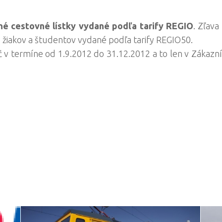
né cestovné lístky vydané podľa tarify REGIO
. Zľav
e žiakov a študentov vydané podľa tarify REGIO50.
ť v termíne od 1.9.2012 do 31.12.2012 a to len v Zákazn