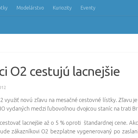
otky
Modelárstvo
Kuriozity
Eventy
i O2 cestujú lacnejšie
012
využiť novú zľavu na mesačné cestovné lístky. Zľavu je
IO vydaných medzi ľubovoľnou dvojicou staníc na trati Br
estovať lacnejšie až o 5 % oproti štandardnej cene. Akc
bude zákazníkovi O2 bezplatne vygenerovaný po zaslan