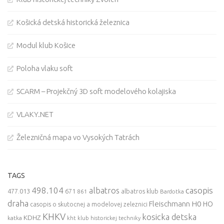
Košická detská historická železnica
Modul klub Košice
Poloha vlaku soft
SCARM – Projekčný 3D soft modelového kolajiska
VLAKY.NET
Železničná mapa vo Vysokých Tatrách
TAGS
498.104
casopis
albatros
477.013
671
861
albatros klub
Bardotka
draha
Fleischmann
H0
HO
casopis o skutocnej a modelovej zeleznici
KHKV
kosicka detska
KDHZ
katka
kht klub historickej techniky