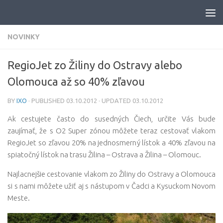
Skip to content
NOVINKY
RegioJet zo Žiliny do Ostravy alebo
Olomouca až so 40% zľavou
BY
IXO
· PUBLISHED
03.10.2012
· UPDATED
03.10.2012
Ak cestujete často do susedných Čiech, určite Vás bude
zaujímať, že s O2 Super zónou môžete teraz cestovať vlakom
RegioJet so zľavou 20% na jednosmerný lístok a 40% zľavou na
spiatočný lístok na trasu Žilina – Ostrava a Žilina – Olomouc.
Najlacnejšie cestovanie vlakom zo Žiliny do Ostravy a Olomouca
si s nami môžete užiť aj s nástupom v Čadci a Kysuckom Novom
Meste.