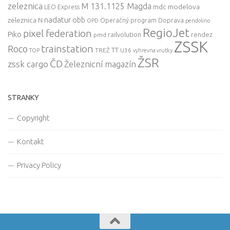
zeleznica
M 131.1125 Magda
mdc
modelova
LEO Express
nadatur
zeleznica
obb
N
Operačný program Doprava
OPD
pendolino
RegioJet
pixel federation
Piko
railvolution
rendez
pmd
ZSSK
trainstation
Roco
TT
TREŽ
U36
TOP
vyhrevna vrutky
ŽSR
ČD
zssk cargo
Železnicní magazín
STRANKY
Copyright
Kontakt
Privacy Policy