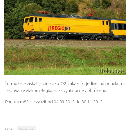
Čo môžete získať jedine ako O2 zákazník: jedinečnú ponuku na
cestovanie vlakom RegioJet za výnimočne dobrú cenu.
Ponuku môžete využiť od 04.09.2012 do 30.11.2012
Tags:
RegioJet