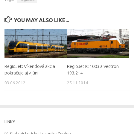
YOU MAY ALSO LIKE...
RegioJet: Víkendová akcia
RegioJet IC 1003 a Vectron
pokračuje aj v júni
193.214
03.06.2012
25.11.2014
LINKY
Klub historickej techniky Zvolen