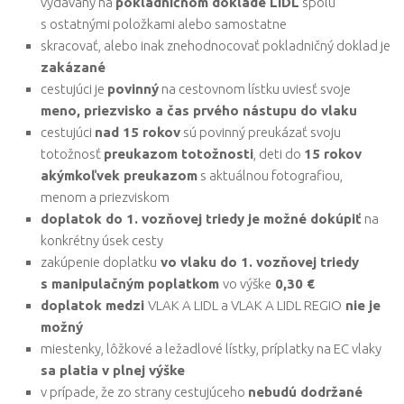
vydávaný na
pokladničnom doklade LIDL
spolu
s ostatnými položkami alebo samostatne
skracovať, alebo inak znehodnocovať pokladničný doklad je
zakázané
cestujúci je
povinný
na cestovnom lístku uviesť svoje
meno, priezvisko a čas prvého nástupu do vlaku
cestujúci
nad 15 rokov
sú povinný preukázať svoju
totožnosť
preukazom totožnosti
, deti do
15 rokov
akýmkoľvek preukazom
s aktuálnou fotografiou,
menom a priezviskom
doplatok do 1. vozňovej triedy je možné dokúpiť
na
konkrétny úsek cesty
zakúpenie doplatku
vo vlaku do 1. vozňovej triedy
s manipulačným poplatkom
vo výške
0,30 €
doplatok medzi
VLAK A LIDL a VLAK A LIDL REGIO
nie je
možný
miestenky, lôžkové a ležadlové lístky, príplatky na EC vlaky
sa platia v plnej výške
v prípade, že zo strany cestujúceho
nebudú dodržané