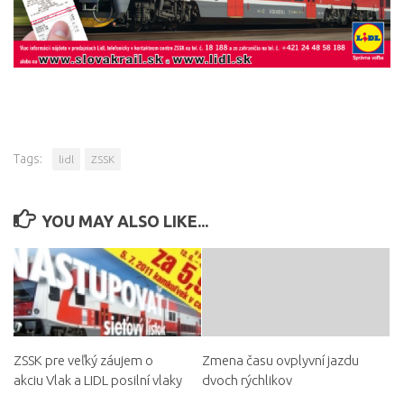
Tags:
lidl
ZSSK
YOU MAY ALSO LIKE...
ZSSK pre veľký záujem o
Zmena času ovplyvní jazdu
akciu Vlak a LIDL posilní vlaky
dvoch rýchlikov