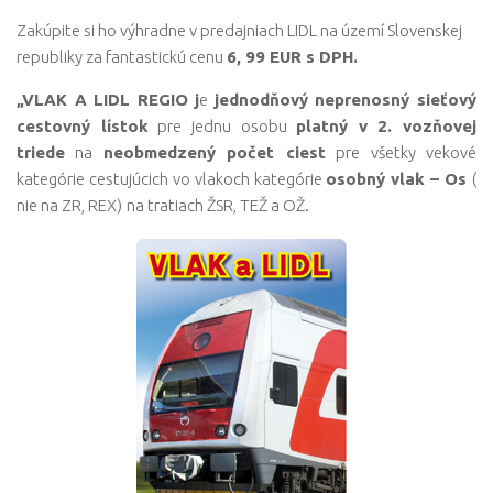
Zakúpite si ho výhradne v predajniach LIDL na území Slovenskej
republiky za fantastickú cenu
6, 99 EUR s DPH
.
„VLAK A LIDL REGIO j
e
jednodňový neprenosný sieťový
cestovný lístok
pre jednu osobu
platný v 2. vozňovej
triede
na
neobmedzený počet ciest
pre všetky vekové
kategórie cestujúcich vo vlakoch kategórie
osobný vlak – Os
(
nie na ZR, REX)
na tratiach ŽSR, TEŽ a OŽ.