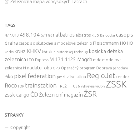
Železničná mapa vo Vysokých Tatrách
TAGS
498.104
casopis
albatros
477.013
671
861
albatros klub
Bardotka
draha
Fleischmann
H0
HO
casopis o skutocnej a modelovej zeleznici
KHKV
kosicka detska
KDHZ
katka
kht klub historickej techniky
zeleznica
M 131.1125 Magda
mdc
modelova
LEO Express
nadatur
zeleznica
obb
N
Operačný program Doprava
OPD
pendolino
RegioJet
pixel federation
Piko
railvolution
rendez
pmd
ZSSK
trainstation
Roco
TT
TREŽ
U36
TOP
vyhrevna vrutky
ŽSR
ČD
zssk cargo
Železnicní magazín
STRANKY
Copyright