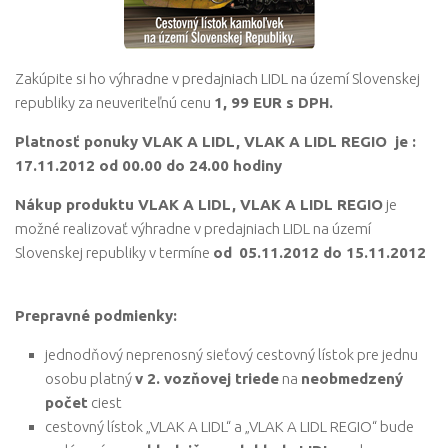
Zakúpite si ho výhradne v predajniach LIDL na území Slovenskej
republiky za neuveriteľnú cenu
1, 99 EUR s DPH.
Platnosť ponuky VLAK A LIDL, VLAK A LIDL REGIO je
:
17.11.2012 od 00.00 do 24.00 hodiny
Nákup produktu VLAK A LIDL, VLAK A LIDL REGIO
je
možné realizovať výhradne v predajniach LIDL na území
Slovenskej republiky v termíne
od
05.11.2012 do 15.11.2012
Prepravné podmienky:
jednodňový neprenosný sieťový cestovný lístok pre jednu
osobu platný
v 2. vozňovej triede
na
neobmedzený
počet
ciest
cestovný lístok „VLAK A LIDL“ a „VLAK A LIDL REGIO“ bude