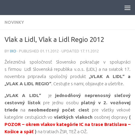
Skip to content
NOVINKY
Vlak a Lidl, Vlak a Lidl Regio 2012
BY
IXO
· PUBLISHED
01.11.2012
· UPDATED
17.11.2012
Železničná spoločnosť Slovensko pokračuje v spolupráci
s firmou Lidl Slovenská republika v.o.s. (LIDL) a na sviatok 17.
novembra pripravila spoločný produkt
„VLAK A LIDL“ a
„VLAK A LIDL REGIO“
. Cestujte s nami, objavujte a ušetríte.
„VLAK A LIDL“
je
jednodňový neprenosný sieťový
cestovný lístok
pre jednu osobu
platný v 2. vozňovej
triede
na
neobmedzený počet ciest
pre všetky vekové
kategórie cestujúcich vo
všetkých vlakoch
osobnej dopravy
(
POZOR – okrem vlakov kategórie IC na trase Bratislava –
Košice a späť
)
na tratiach ŽSR, TEŽ a OŽ.