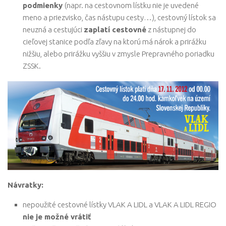
podmienky
(napr. na cestovnom lístku nie je uvedené
meno a priezvisko, čas nástupu cesty…), cestovný lístok sa
neuzná a cestujúci
zaplatí cestovné
z nástupnej do
cieľovej stanice podľa zľavy na ktorú má nárok a prirážku
nižšiu, alebo prirážku vyššiu v zmysle Prepravného poriadku
ZSSK.
Návratky:
nepoužité cestovné lístky VLAK A LIDL a VLAK A LIDL REGIO
nie je možné vrátiť