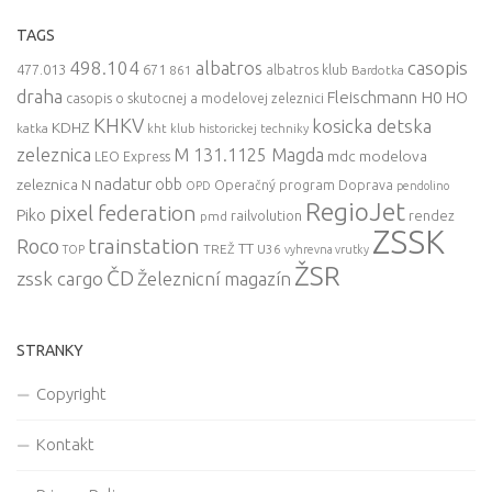
TAGS
498.104
casopis
albatros
477.013
671
861
albatros klub
Bardotka
draha
Fleischmann
H0
HO
casopis o skutocnej a modelovej zeleznici
KHKV
kosicka detska
KDHZ
katka
kht klub historickej techniky
zeleznica
M 131.1125 Magda
mdc
modelova
LEO Express
nadatur
zeleznica
obb
N
Operačný program Doprava
OPD
pendolino
RegioJet
pixel federation
Piko
railvolution
rendez
pmd
ZSSK
trainstation
Roco
TT
TREŽ
U36
TOP
vyhrevna vrutky
ŽSR
ČD
zssk cargo
Železnicní magazín
STRANKY
Copyright
Kontakt