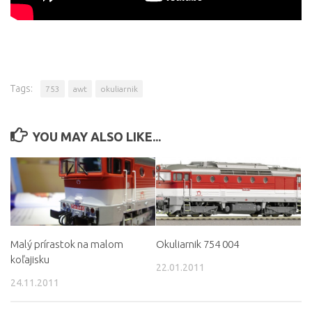
Tags:
753
awt
okuliarnik
YOU MAY ALSO LIKE...
Malý prírastok na malom
Okuliarnik 754 004
koľajisku
22.01.2011
24.11.2011