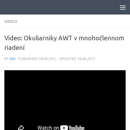
Skip to content
VIDEO
Video: Okuliarniky AWT v mnohočlennom
riadení
BY
IXO
· PUBLISHED
18.06.2012
· UPDATED
18.06.2012