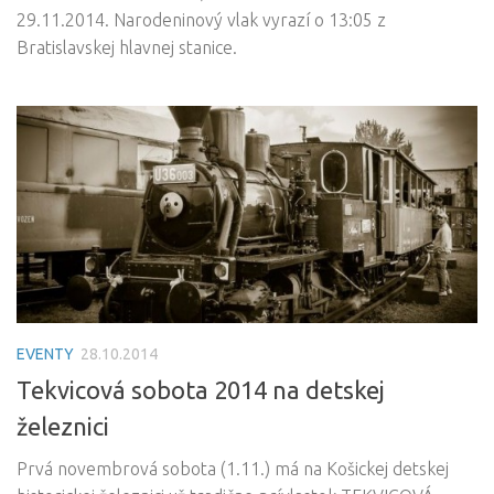
29.11.2014. Narodeninový vlak vyrazí o 13:05 z
Bratislavskej hlavnej stanice.
EVENTY
28.10.2014
Tekvicová sobota 2014 na detskej
železnici
Prvá novembrová sobota (1.11.) má na Košickej detskej