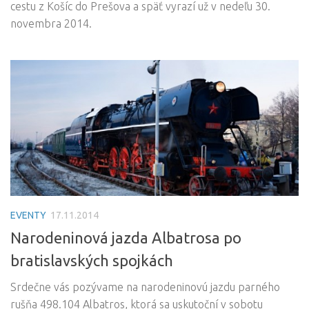
cestu z Košíc do Prešova a späť vyrazí už v nedeľu 30.
novembra 2014.
EVENTY
17.11.2014
Narodeninová jazda Albatrosa po
bratislavských spojkách
Srdečne vás pozývame na narodeninovú jazdu parného
rušňa 498.104 Albatros, ktorá sa uskutoční v sobotu