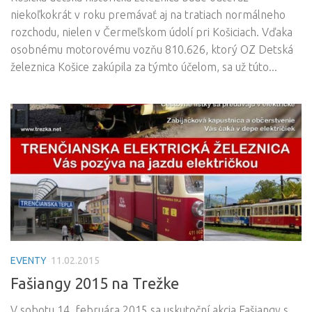
niekoľkokrát v roku premávať aj na tratiach normálneho
rozchodu, nielen v Čermeľskom údolí pri Košiciach. Vďaka
osobnému motorovému vozňu 810.626, ktorý OZ Detská
železnica Košice zakúpila za týmto účelom, sa už túto...
EVENTY
11.02.2015
Fašiangy 2015 na Trežke
V sobotu 14. februára 2015 sa uskutoční akcia Fašiangy s