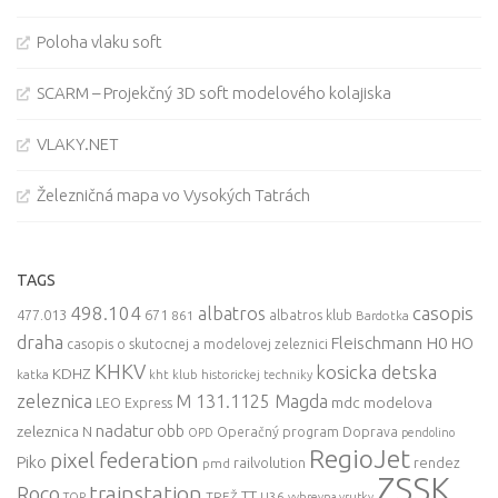
Poloha vlaku soft
SCARM – Projekčný 3D soft modelového kolajiska
VLAKY.NET
Železničná mapa vo Vysokých Tatrách
TAGS
498.104
casopis
albatros
477.013
671
861
albatros klub
Bardotka
draha
Fleischmann
H0
HO
casopis o skutocnej a modelovej zeleznici
KHKV
kosicka detska
KDHZ
katka
kht klub historickej techniky
zeleznica
M 131.1125 Magda
mdc
modelova
LEO Express
nadatur
zeleznica
obb
N
Operačný program Doprava
OPD
pendolino
RegioJet
pixel federation
Piko
railvolution
rendez
pmd
ZSSK
trainstation
Roco
TT
TREŽ
U36
TOP
vyhrevna vrutky