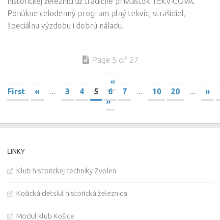
historickej železnici už tradične prívlastok TEKVICOVÁ.
Ponúkne celodenný program plný tekvíc, strašidiel,
špeciálnu výzdobu i dobrú náladu.
Page 5 of 27
«
First
«
...
3
4
5
6
7
...
10
20
...
»
»
LINKY
Klub historickej techniky Zvolen
Košická detská historická železnica
Modul klub Košice