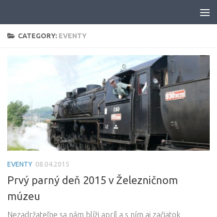
Skip to content
CATEGORY:
EVENTY
EVENTY
08.04.2015
Prvý parný deň 2015 v Železničnom
múzeu
Nezadržateľne sa nám blíži apríl a s ním aj začiatok