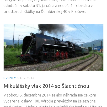
uskutoční v sobotu 31. januára a nedeľu 1. februára v
priestoroch škôlky na Ďumbierskej 40 v Prešove.
EVENTY
01.12.2014
Mikulášsky vlak 2014 so Šľachtičnou
V sobotu 6. decembra 2014 sa ako náhrada nie celkom
vydarenej oslavy 100. výročia prevádzky na železničnej
trati Čadca – Makov uskutočnia Mikulášske jazdy zvláštnych