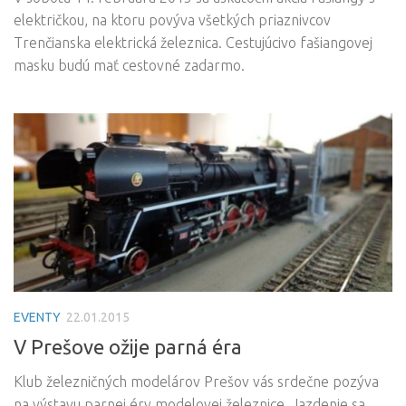
električkou, na ktoru povýva všetkých priaznivcov
Trenčianska elektrická železnica. Cestujúcivo fašiangovej
masku budú mať cestovné zadarmo.
EVENTY
22.01.2015
V Prešove ožije parná éra
Klub železničných modelárov Prešov vás srdečne pozýva
na výstavu parnej éry modelovej železnice. Jazdenie sa