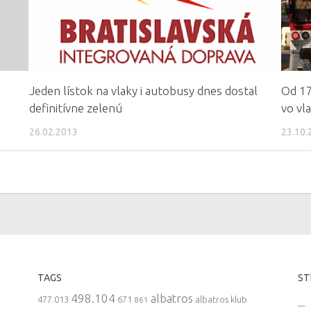
Jeden lístok na vlaky i autobusy dnes dostal
Od 17
definitívne zelenú
vo vl
26.02.2013
23.10.
TAGS
ST
498.104
albatros
477.013
671
861
albatros klub