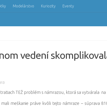
otky
Modelárstvo
Kuriozity
Eventy
nom vedení skomplikoval
013
 tratiach TEŽ problém s námrazou, ktorá sa vytvárala na
 mali meškanie práve kvôli tejto námraze – súprava 81