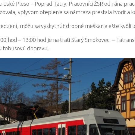
rbské Pleso – Poprad Tatry. Pracovníci ŽSR od rána pra
zovala, vplyvom oteplenia sa námraza prestala tvoriť a 
dzení, môžu sa vyskytnúť drobné meškania ešte kvôli 
:00 hod – 13:00 hod je na trati Starý Smokovec – Tatran
autobusovú dopravu.