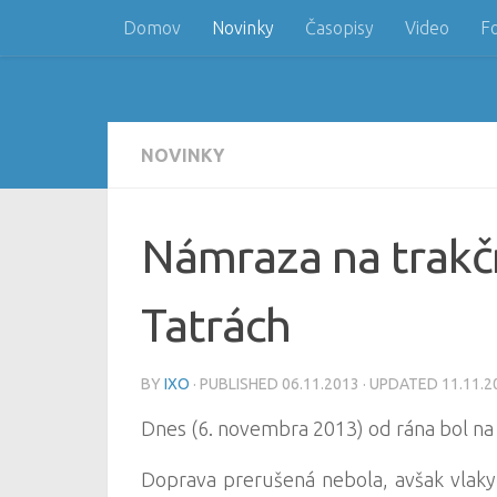
Domov
Novinky
Časopisy
Video
F
Skip to content
NOVINKY
Námraza na trakč
Tatrách
BY
IXO
· PUBLISHED
06.11.2013
· UPDATED
11.11.2
Dnes (6. novembra 2013) od rána bol na
Doprava prerušená nebola, avšak vlaky