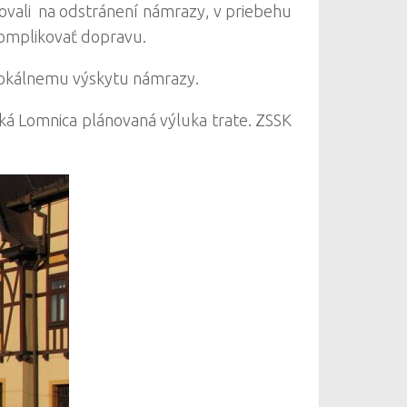
covali na odstránení námrazy, v priebehu
komplikovať dopravu.
lokálnemu výskytu námrazy.
ská Lomnica plánovaná výluka trate. ZSSK