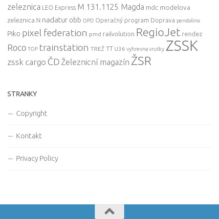
zeleznica
M 131.1125 Magda
mdc
modelova
LEO Express
nadatur
zeleznica
obb
N
Operačný program Doprava
OPD
pendolino
RegioJet
pixel federation
Piko
railvolution
rendez
pmd
ZSSK
trainstation
Roco
TT
TREŽ
U36
TOP
vyhrevna vrutky
ŽSR
ČD
zssk cargo
Železnicní magazín
STRANKY
Copyright
Kontakt
Privacy Policy