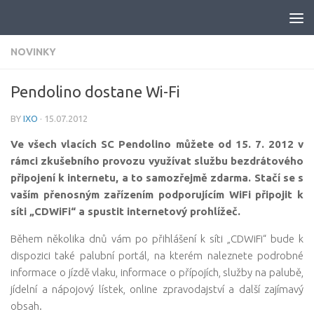
Skip to content
NOVINKY
Pendolino dostane Wi-Fi
BY
IXO
·
15.07.2012
Ve všech vlacích SC Pendolino můžete od 15. 7. 2012 v
rámci zkušebního provozu využívat službu bezdrátového
připojení k internetu, a to samozřejmě zdarma. Stačí se s
vaším přenosným zařízením podporujícím WiFi připojit k
síti „CDWiFi“ a spustit internetový prohlížeč.
Během několika dnů vám po přihlášení k síti „CDWiFi“ bude k
dispozici také palubní portál, na kterém naleznete podrobné
informace o jízdě vlaku, informace o přípojích, služby na palubě,
jídelní a nápojový lístek, online zpravodajství a další zajímavý
obsah.