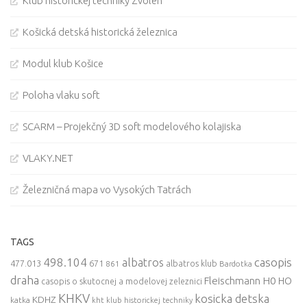
Klub historickej techniky Zvolen
Košická detská historická železnica
Modul klub Košice
Poloha vlaku soft
SCARM – Projekčný 3D soft modelového kolajiska
VLAKY.NET
Železničná mapa vo Vysokých Tatrách
TAGS
498.104
casopis
albatros
477.013
671
861
albatros klub
Bardotka
draha
Fleischmann
H0
HO
casopis o skutocnej a modelovej zeleznici
KHKV
kosicka detska
KDHZ
katka
kht klub historickej techniky