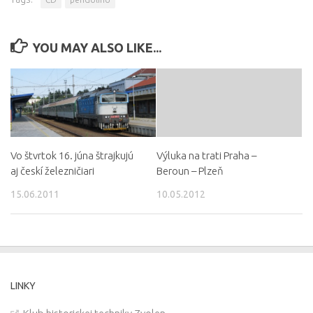
YOU MAY ALSO LIKE...
Vo štvrtok 16. júna štrajkujú
Výluka na trati Praha –
aj českí železničiari
Beroun – Plzeň
15.06.2011
10.05.2012
LINKY