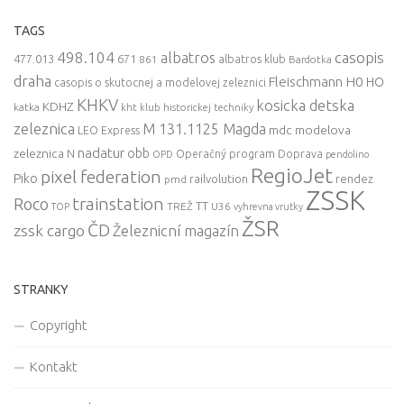
TAGS
498.104
casopis
albatros
477.013
671
861
albatros klub
Bardotka
draha
Fleischmann
H0
HO
casopis o skutocnej a modelovej zeleznici
KHKV
kosicka detska
KDHZ
katka
kht klub historickej techniky
zeleznica
M 131.1125 Magda
mdc
modelova
LEO Express
nadatur
zeleznica
obb
N
Operačný program Doprava
OPD
pendolino
RegioJet
pixel federation
Piko
railvolution
rendez
pmd
ZSSK
trainstation
Roco
TT
TREŽ
U36
TOP
vyhrevna vrutky
ŽSR
ČD
zssk cargo
Železnicní magazín
STRANKY
Copyright
Kontakt