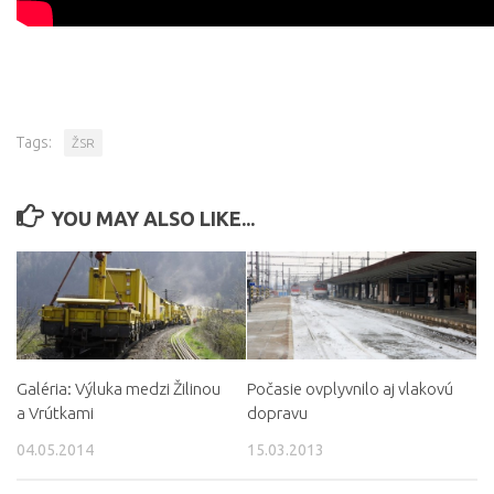
Tags:
ŽSR
YOU MAY ALSO LIKE...
Galéria: Výluka medzi Žilinou
Počasie ovplyvnilo aj vlakovú
a Vrútkami
dopravu
04.05.2014
15.03.2013