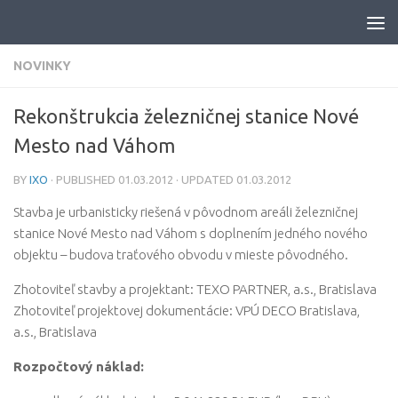
Skip to content
NOVINKY
Rekonštrukcia železničnej stanice Nové
Mesto nad Váhom
BY
IXO
· PUBLISHED
01.03.2012
· UPDATED
01.03.2012
Stavba je urbanisticky riešená v pôvodnom areáli železničnej
stanice Nové Mesto nad Váhom s doplnením jedného nového
objektu – budova traťového obvodu v mieste pôvodného.
Zhotoviteľ stavby a projektant: TEXO PARTNER, a.s., Bratislava
Zhotoviteľ projektovej dokumentácie: VPÚ DECO Bratislava,
a.s., Bratislava
Rozpočtový náklad: