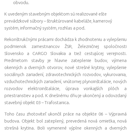
obvodu.
K uvedeným stavebným objektom sú realizované ešte
prevádzkové súbory – štruktúrované kabeláže, kamerový
systém, informačný systém, rozhlas a pod.
Rekonštrukčnými prácami dochádza k zhodnoteniu a vylepšeniu
podmienok zamestnancov ŽSR, Železničnej spoločnosti
Slovensko a CARGO Slovakia a tiež cestujúcej verejnosti.
Predmetom stavby je hlavne zateplenie budov, výmena
okenných a dverných otvorov, nové strešné krytiny, vylepšenie
sociálnych zariadení, zdravotechnických rozvodov, vykurovania,
vzduchotechnických zariadení, vnútornej plynoinštalácie, nových
rozvodov elektroinštalácie, úprava vonkajších plôch a
priestranstiev a pod. K dnešnému dňu je ukončený a odovzdaný
stavebný objekt 03 – Trafostanica.
Toho času zhotoviteľ ukončil práce na objekte 06 – Výpravná
budova. Objekt bol zateplený, prevedená nová omietka, nová
strešná krytina. Boli vymenené výplne okenných a dverných