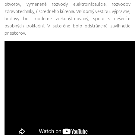
otvorov, vymenené rozvody elektroinštalácie, rozvodov
zdravotechniky, ústredného kúrenia. Vnútorný vestibul výpravnej
budovy bol moderne zrekonštruovaný, spolu s riešením
osobných pokladní. V suteréne bolo odstránené zavlhnutie
priestorov.