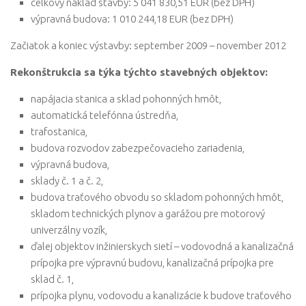
celkový náklad stavby: 5 041 830,51 EUR (bez DPH)
výpravná budova: 1 010 244,18 EUR (bez DPH)
Začiatok a koniec výstavby: september 2009 – november 2012
Rekonštrukcia sa týka týchto stavebných objektov:
napájacia stanica a sklad pohonných hmôt,
automatická telefónna ústredňa,
trafostanica,
budova rozvodov zabezpečovacieho zariadenia,
výpravná budova,
sklady č. 1 a č. 2,
budova traťového obvodu so skladom pohonných hmôt,
skladom technických plynov a garážou pre motorový
univerzálny vozík,
ďalej objektov inžinierskych sietí – vodovodná a kanalizačná
prípojka pre výpravnú budovu, kanalizačná prípojka pre
sklad č. 1,
prípojka plynu, vodovodu a kanalizácie k budove traťového