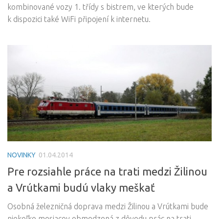
kombinované vozy 1. třídy s bistrem, ve kterých bude
k dispozici také WiFi připojení k internetu.
NOVINKY
01.04.2014
Pre rozsiahle práce na trati medzi Žilinou
a Vrútkami budú vlaky meškať
Osobná železničná doprava medzi Žilinou a Vrútkami bude
niekoľko mesiacov obmedzená z dôvodu prác na trati.