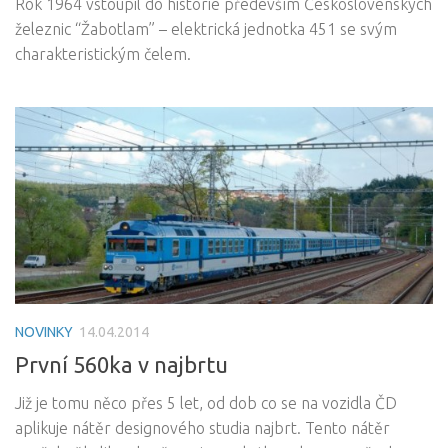
Rok 1964 vstoupil do historie především Československých
železnic “Žabotlam” – elektrická jednotka 451 se svým
charakteristickým čelem.
NOVINKY
14.04.2014
První 560ka v najbrtu
Již je tomu něco přes 5 let, od dob co se na vozidla ČD
aplikuje nátěr designového studia najbrt. Tento nátěr