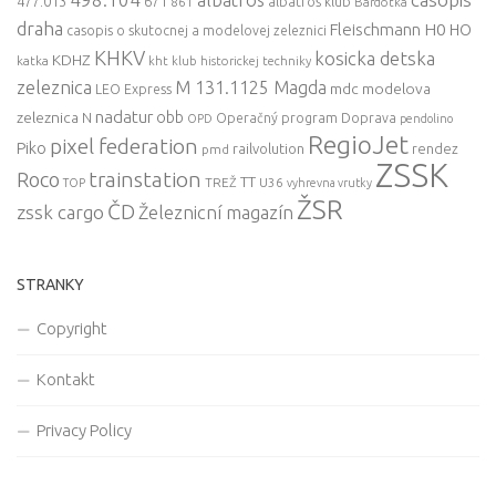
477.013
671
861
albatros klub
Bardotka
draha
Fleischmann
H0
HO
casopis o skutocnej a modelovej zeleznici
KHKV
kosicka detska
KDHZ
katka
kht klub historickej techniky
zeleznica
M 131.1125 Magda
mdc
modelova
LEO Express
nadatur
zeleznica
obb
N
Operačný program Doprava
OPD
pendolino
RegioJet
pixel federation
Piko
railvolution
rendez
pmd
ZSSK
trainstation
Roco
TT
TREŽ
U36
TOP
vyhrevna vrutky
ŽSR
ČD
zssk cargo
Železnicní magazín
STRANKY
Copyright
Kontakt
Privacy Policy