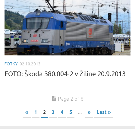
FOTKY
02.10.2013
FOTO: Škoda 380.004-2 v Žiline 20.9.2013
Page 2 of 6
«
1
2
3
4
5
...
»
Last »