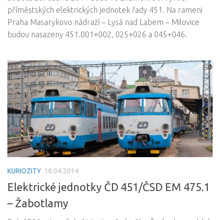
příměstských elektrických jednotek řady 451. Na rameni
Praha Masarykovo nádraží – Lysá nad Labem – Milovice
budou nasazeny 451.001+002, 025+026 a 045+046.
KURIOZITY
18.04.2014
Elektrické jednotky ČD 451/ČSD EM 475.1
– Žabotlamy