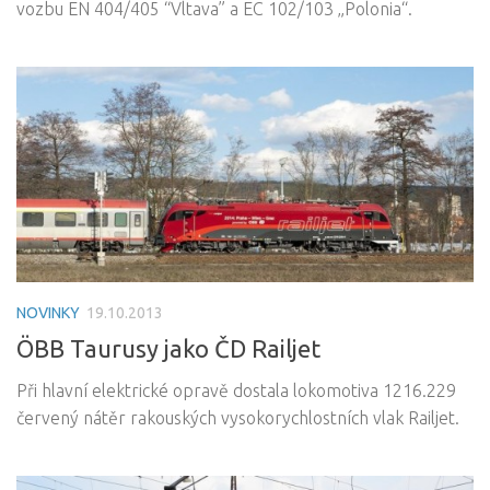
vozbu EN 404/405 “Vltava” a EC 102/103 „Polonia“.
NOVINKY
19.10.2013
ÖBB Taurusy jako ČD Railjet
Při hlavní elektrické opravě dostala lokomotiva 1216.229
červený nátěr rakouských vysokorychlostních vlak Railjet.