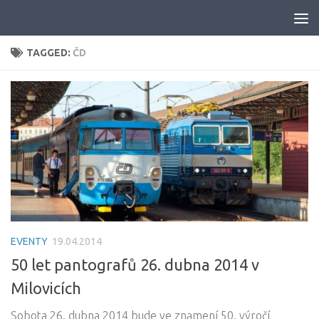
Skip to content
TAGGED:
ČD
EVENTY
19.04.2014
50 let pantografů 26. dubna 2014 v
Milovicích
Sobota 26. dubna 2014 bude ve znamení 50. výročí