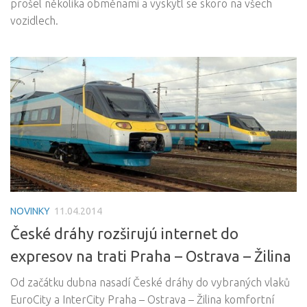
prošel několika obměnami a vyskytl se skoro na všech
vozidlech.
NOVINKY
11.04.2014
České dráhy rozširujú internet do
expresov na trati Praha – Ostrava – Žilina
Od začátku dubna nasadí České dráhy do vybraných vlaků
EuroCity a InterCity Praha – Ostrava – Žilina komfortní