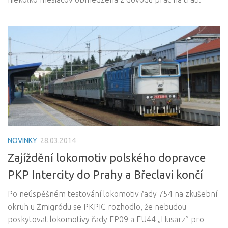
NOVINKY
28.03.2014
Zajíždění lokomotiv polského dopravce
PKP Intercity do Prahy a Břeclavi končí
Po neúspěšném testování lokomotiv řady 754 na zkušební
okruh u Żmigródu se PKPIC rozhodlo, že nebudou
poskytovat lokomotivy řady EP09 a EU44 „Husarz” pro